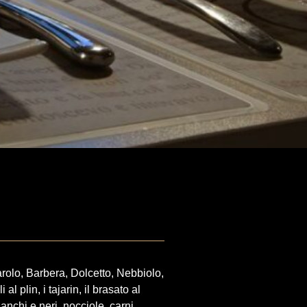
arolo, Barbera, Dolcetto, Nebbiolo,
al plin, i tajarin, il brasato al
ianchi e neri, nocciole, carni