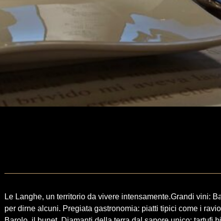
ze di
ero
Le Langhe, un territorio da vivere intensamente.Grandi vini: B
per dirne alcuni. Pregiata gastronomia: piatti tipici come i ravioli 
Barolo, il bunet. Diamanti della terra dal sapore unico: tartufi b