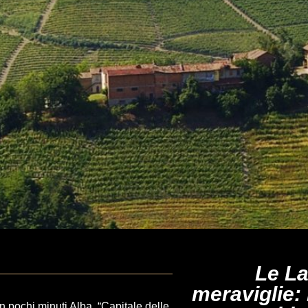
Le La
meraviglie:
n pochi minuti Alba, “Capitale delle