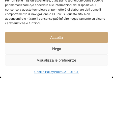
Per fornire le migliori esperienze, utilizziamo tecnologie come i cookie
per memorizzare e/o accedere alle informazioni del dispositivo. Il
consenso a queste tecnologie ci permetterà di elaborare dati come il
comportamento di navigazione o ID unici su questo sito. Non
acconsentire o ritirare il consenso può influire negativamente su alcune
caratteristiche e funzioni.
Accetta
Nega
Via Brunella 1
12060 Castiglione Falletto (CN) Italy
Visualizza le preferenze
P.Iva 03288800042
Cookie Policy
PRIVACY POLICY
Tel. +39 333 3428716
Email: info@relaiscasasobrero.it