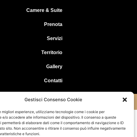
Camere & Suite
Prenota
Servizi
Territorio
Gallery
Contatti
Gestisci Consenso Cookie
Policy
le migliori esperienze, utilizziamo tecnologie come i cookie per
e/o accedere alle informazioni del dispositivo. Il consenso a queste
i permetterà di elaborare dati come il comportamento di navigazione o ID
sto sito. Non acconsentire o ritirare il consenso può influire negativamente
ratteristiche e funzioni.