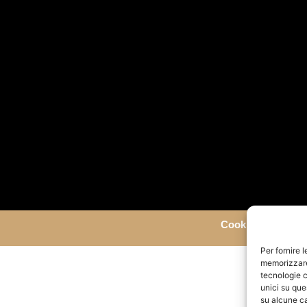
Cookie &
Privacy 
Per fornire 
memorizzare 
tecnologie c
unici su que
su alcune ca