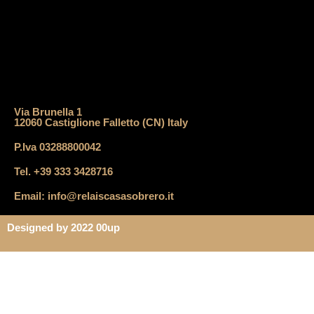
Via Brunella 1
12060 Castiglione Falletto (CN) Italy
P.Iva 03288800042
Tel. +39 333 3428716
Email: info@relaiscasasobrero.it
Designed by 2022 00up